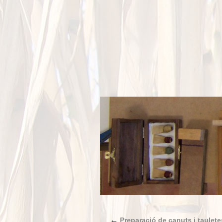
←
Preparació de canuts i taulete