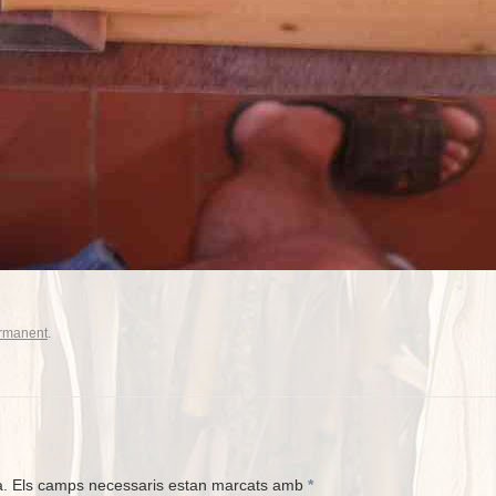
ermanent
.
à.
Els camps necessaris estan marcats amb
*