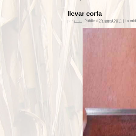
llevar corfa
per
ximo
|
Publicat
29 agost 2011
|
La mid