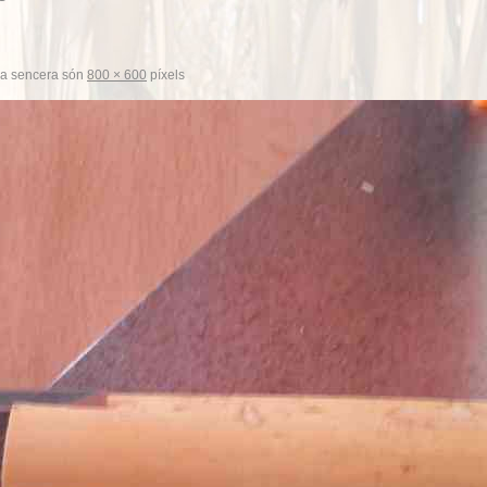
a sencera són
800 × 600
píxels