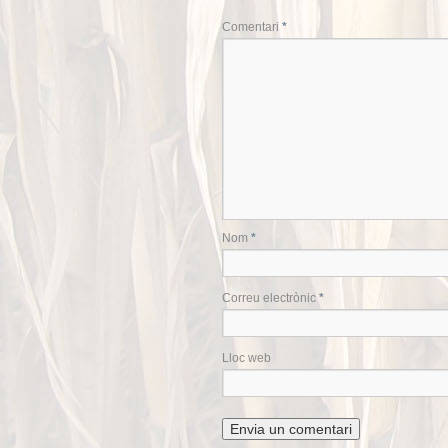
Comentari
*
Nom
*
Correu electrònic
*
Lloc web