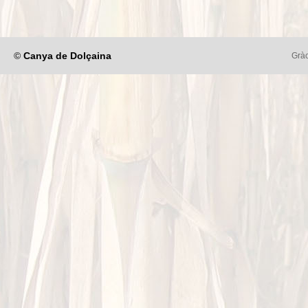
©
Canya de Dolçaina
Gràc