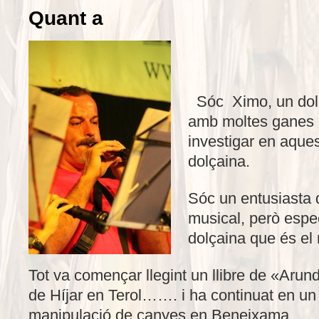
Quant a
Sóc Ximo, un dolç
amb moltes ganes 
investigar en aques
dolçaina.
Sóc un entusiasta 
musical, però espe
dolçaina que és el
Tot va començar llegint un llibre de «Aru
de Híjar en Terol……. i ha continuat en un 
manipulació de canyes en Beneixama.