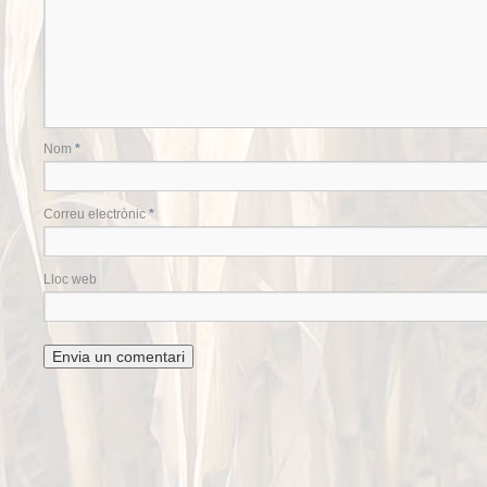
Nom
*
Correu electrònic
*
Lloc web