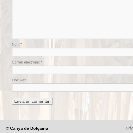
Nom
*
Correu electrònic
*
Lloc web
©
Canya de Dolçaina
Gràc