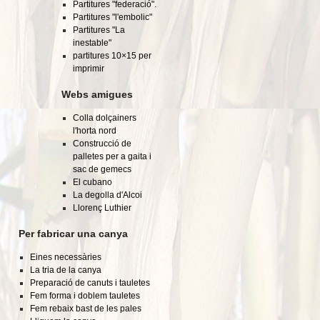
Partitures "federació".
Partitures "l'embolic"
Partitures "La
inestable"
partitures 10×15 per
imprimir
Webs amigues
Colla dolçainers
l'horta nord
Construcció de
palletes per a gaita i
sac de gemecs
El cubano
La degolla d'Alcoi
Llorenç Luthier
Per fabricar una canya
Eines necessàries
La tria de la canya
Preparació de canuts i tauletes
Fem forma i doblem tauletes
Fem rebaix bast de les pales