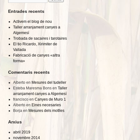
Entrades recents
Activem el blog de nou
Taller arranjament canyes a
Algemesí
Trobada de sacaires i tarotaires
El tio Ricardo, Xirimiter de
Vallada
Fabricació de canyes «altra
forma»
Comentaris recents
Alberto
en
Mesures del tudeller
Esteba Maresma Bons
en
Taller
arranjament canyes a Algemesí
francisco
en
Canyes de Muro 1
Alberto
en
Eines necesaries
Borja
en
Mesures dels motlles
Arxius
abril 2019
novembre 2014