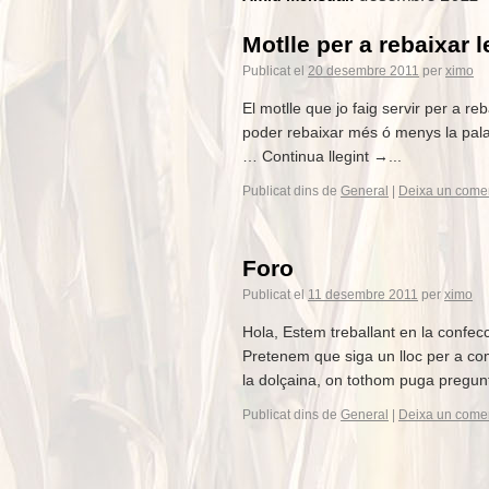
Motlle per a rebaixar 
Publicat el
20 desembre 2011
per
ximo
El motlle que jo faig servir per a re
poder rebaixar més ó menys la pala
… Continua llegint →...
Publicat dins de
General
|
Deixa un comen
Foro
Publicat el
11 desembre 2011
per
ximo
Hola, Estem treballant en la conf
Pretenem que siga un lloc per a com
la dolçaina, on tothom puga pregunt
Publicat dins de
General
|
Deixa un comen