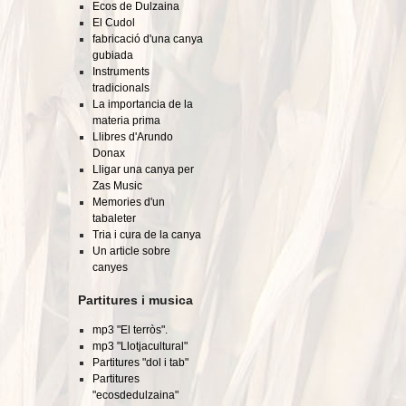
Ecos de Dulzaina
El Cudol
fabricació d'una canya
gubiada
Instruments
tradicionals
La importancia de la
materia prima
Llibres d'Arundo
Donax
Lligar una canya per
Zas Music
Memories d'un
tabaleter
Tria i cura de la canya
Un article sobre
canyes
Partitures i musica
mp3 "El terròs".
mp3 "Llotjacultural"
Partitures "dol i tab"
Partitures
"ecosdedulzaina"