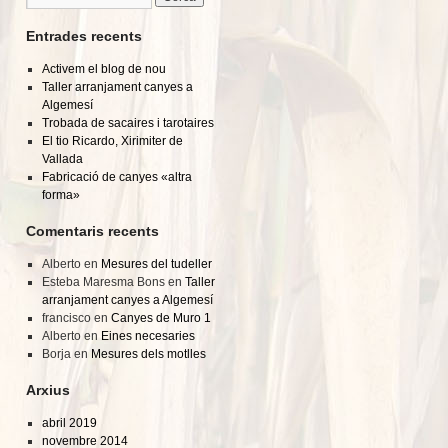
Entrades recents
Activem el blog de nou
Taller arranjament canyes a
Algemesí
Trobada de sacaires i tarotaires
El tio Ricardo, Xirimiter de
Vallada
Fabricació de canyes «altra
forma»
Comentaris recents
Alberto
en
Mesures del tudeller
Esteba Maresma Bons
en
Taller
arranjament canyes a Algemesí
francisco
en
Canyes de Muro 1
Alberto
en
Eines necesaries
Borja
en
Mesures dels motlles
Arxius
abril 2019
novembre 2014