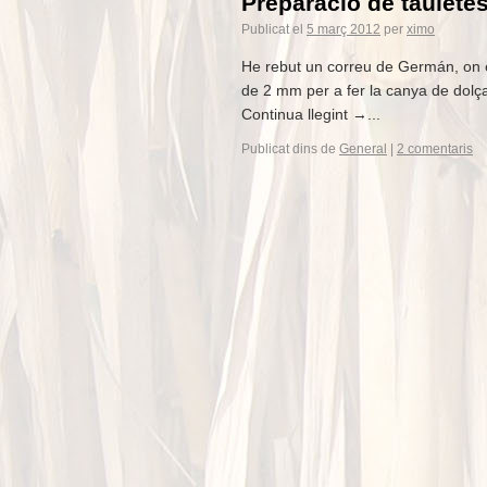
Preparació de taulete
Publicat el
5 març 2012
per
ximo
He rebut un correu de Germán, on 
de 2 mm per a fer la canya de dolça
Continua llegint →...
Publicat dins de
General
|
2 comentaris