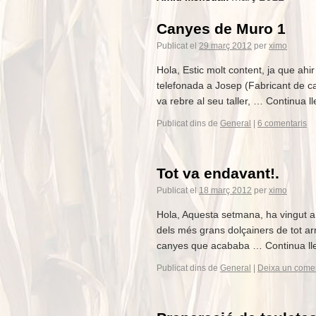
Canyes de Muro 1
Publicat el
29 març 2012
per
ximo
Hola, Estic molt content, ja que ahir
telefonada a Josep (Fabricant de ca
va rebre al seu taller, … Continua lle
Publicat dins de
General
|
6 comentaris
Tot va endavant!.
Publicat el
18 març 2012
per
ximo
Hola, Aquesta setmana, ha vingut a
dels més grans dolçainers de tot ar
canyes que acababa … Continua lleg
Publicat dins de
General
|
Deixa un comen