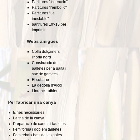
Partitures "federació".
Partitures "l'embolic"
Partitures "La
inestable"
partitures 10×15 per
imprimir
Webs amigues
Colla dolçainers
l'horta nord
Construcció de
palletes per a gaita i
sac de gemecs
El cubano
La degolla d'Alcoi
Llorenç Luthier
Per fabricar una canya
Eines necessàries
La tria de la canya
Preparació de canuts i tauletes
Fem forma i doblem tauletes
Fem rebaix bast de les pales