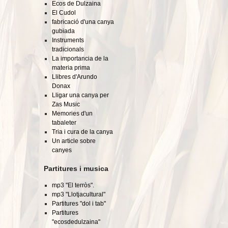
Ecos de Dulzaina
El Cudol
fabricació d'una canya
gubiada
Instruments
tradicionals
La importancia de la
materia prima
Llibres d'Arundo
Donax
Lligar una canya per
Zas Music
Memories d'un
tabaleter
Tria i cura de la canya
Un article sobre
canyes
Partitures i musica
mp3 "El terròs".
mp3 "Llotjacultural"
Partitures "dol i tab"
Partitures
"ecosdedulzaina"