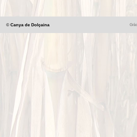
©
Canya de Dolçaina
Gràc