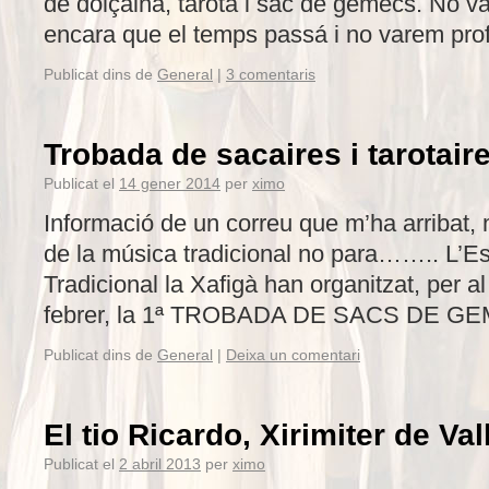
de dolçaina, tarota i sac de gemecs. No v
encara que el temps passá i no varem prof
Publicat dins de
General
|
3 comentaris
Trobada de sacaires i tarotair
Publicat el
14 gener 2014
per
ximo
Informació de un correu que m’ha arribat, 
de la música tradicional no para…….. L’E
Tradicional la Xafigà han organitzat, per a
febrer, la 1ª TROBADA DE SACS DE GEM
Publicat dins de
General
|
Deixa un comentari
El tio Ricardo, Xirimiter de Va
Publicat el
2 abril 2013
per
ximo