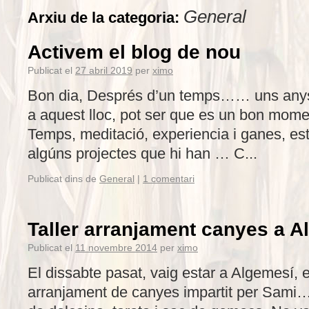
General
Arxiu de la categoria:
Activem el blog de nou
Publicat el
27 abril 2019
per
ximo
Bon dia, Després d’un temps…… uns anys,
a aquest lloc, pot ser que es un bon momen
Temps, meditació, experiencia i ganes, est
algúns projectes que hi han … C...
Publicat dins de
General
|
1 comentari
Taller arranjament canyes a A
Publicat el
11 novembre 2014
per
ximo
El dissabte pasat, vaig estar a Algemesí, e
arranjament de canyes impartit per Sami…