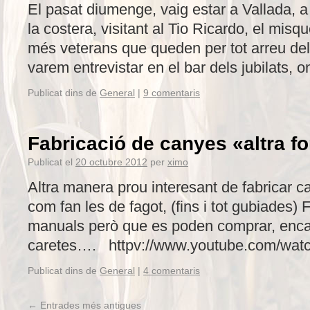
El pasat diumenge, vaig estar a Vallada, 
la costera, visitant al Tio Ricardo, el misqu
més veterans que queden per tot arreu del 
varem entrevistar en el bar dels jubilats, o
Publicat dins de
General
|
9 comentaris
Fabricació de canyes «altra f
Publicat el
20 octubre 2012
per
ximo
Altra manera prou interesant de fabricar c
com fan les de fagot, (fins i tot gubiades
manuals però que es poden comprar, enc
caretes…. httpv://www.youtube.com/watc
Publicat dins de
General
|
4 comentaris
←
Entrades més antigues