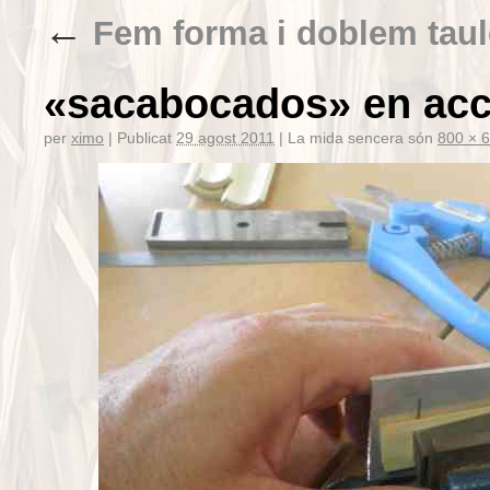
←
Fem forma i doblem taul
«sacabocados» en acc
per
ximo
|
Publicat
29 agost 2011
|
La mida sencera són
800 × 