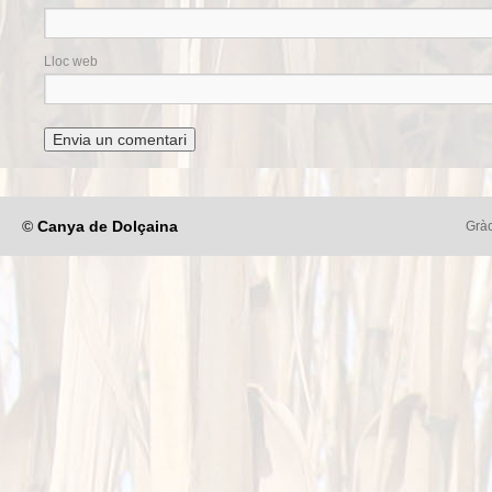
Lloc web
©
Canya de Dolçaina
Gràc