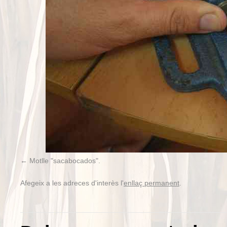
Motlle "sacabocados".
Afegeix a les adreces d'interès l'
enllaç permanent
.