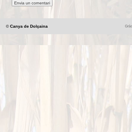
©
Canya de Dolçaina
Gràc