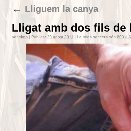
←
Lliguem la canya
Lligat amb dos fils de 
per
ximo
|
Publicat
29 agost 2011
|
La mida sencera són
800 × 