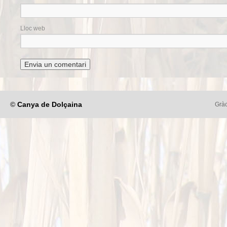
Lloc web
©
Canya de Dolçaina
Gràc