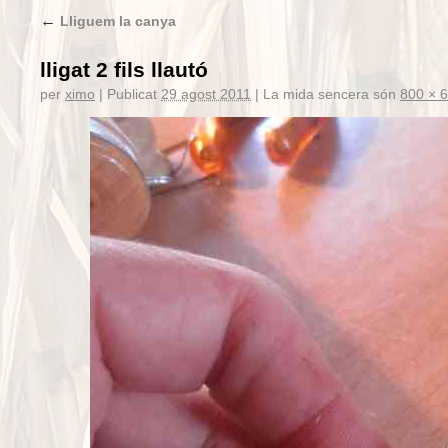
←
Lliguem la canya
lligat 2 fils llautó
per
ximo
|
Publicat
29 agost 2011
|
La mida sencera són
800 × 