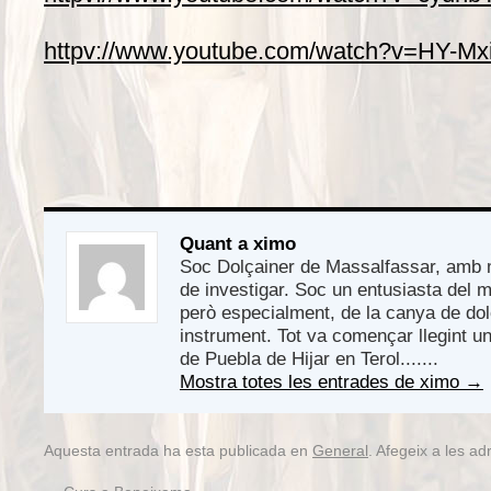
httpv://www.youtube.com/watch?v=HY-Mx
Quant a ximo
Soc Dolçainer de Massalfassar, amb 
de investigar. Soc un entusiasta del 
però especialment, de la canya de do
instrument. Tot va començar llegint un
de Puebla de Hijar en Terol.......
Mostra totes les entrades de ximo
→
Aquesta entrada ha esta publicada en
General
. Afegeix a les adr