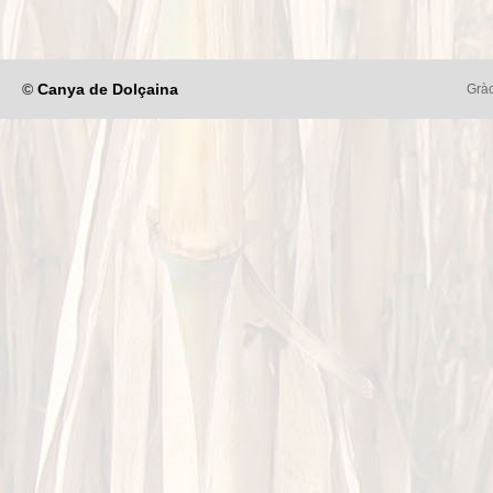
©
Canya de Dolçaina
Gràc